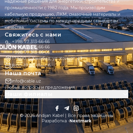
надежные решения для энергетики, строительства и
промышленности с 1982 года. Мы производим
кабельную продукцию, ЛКМ, смазочные материалы и
мебельные системы по международным стандартам
качества.
Свяжитесь с нами
+998 77 313-66-66
+998 77 313-66-66
+998 77 313-66-66
171500, г. Ханабад, ул. Коинот, 47
8:00–17:00, Пн-Сб
Наша почта
info@cable.uz
Любые вопросы и предложения
Наши филиалы
© 2026 Andijan Kabel | Все права защищены
Разработка -
Nextmark