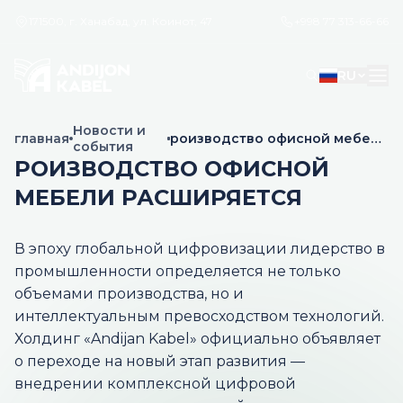
171500, г. Ханабад, ул. Коинот, 47
+998 77 313-66-66
RU
Новости и
главная
роизводство офисной мебели
события
расширяется
РОИЗВОДСТВО ОФИСНОЙ
МЕБЕЛИ РАСШИРЯЕТСЯ
В эпоху глобальной цифровизации лидерство в
промышленности определяется не только
объемами производства, но и
интеллектуальным превосходством технологий.
Холдинг «Andijan Kabel» официально объявляет
о переходе на новый этап развития —
внедрении комплексной цифровой