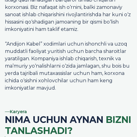
korxonasi. Biz nafaqat ish o‘rnini, balki zamonaviy
sanoat ishlab chiqarishini rivojlantirishda har kuni o‘z
hissasini qo‘shadigan jamoaning bir qismi bo‘lish
imkoniyatini ham taklif etamiz.
“Andijon Kabel” xodimlari uchun ishonchli va uzoq
muddatli faoliyat yuritish uchun barcha sharoitlar
yaratilgan. Kompaniya ishlab chiqarish, texnik va
ma’muriy yo‘nalishlarni o‘zida jamlagan, shu bois bu
yerda tajribali mutaxassislar uchun ham, korxona
ichida o‘sishni xohlovchilar uchun ham keng
imkoniyatlar mavjud.
Karyera
NIMA UCHUN AYNAN
BIZNI
TANLASHADI?