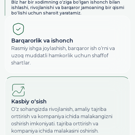
Biz har bir xodimning o‘ziga bo‘lgan ishonch bilan
ishlashi, rivojlanishi va barqaror jamoaning bir qismi
bo‘lishi uchun sharoit yaratamiz.
Barqarorlik va ishonch
Rasmiy ishga joylashish, barqaror ish o‘rni va
uzoq muddatli hamkorlik uchun shaffof
shartlar.
Kasbiy o‘sish
O‘z sohangizda rivojlanish, amaliy tajriba
orttirish va kompaniya ichida malakangizni
oshirish imkoniyati. tajriba orttirish va
kompaniya ichida malakasini oshirish.