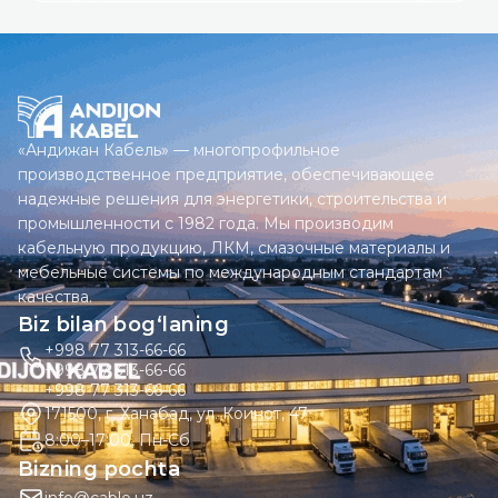
«Андижан Кабель» — многопрофильное
производственное предприятие, обеспечивающее
надежные решения для энергетики, строительства и
промышленности с 1982 года. Мы производим
кабельную продукцию, ЛКМ, смазочные материалы и
мебельные системы по международным стандартам
качества.
Biz bilan bog‘laning
+998 77 313-66-66
+998 77 313-66-66
+998 77 313-66-66
171500, г. Ханабад, ул. Коинот, 47
8:00–17:00, Пн-Сб
Bizning pochta
info@cable.uz