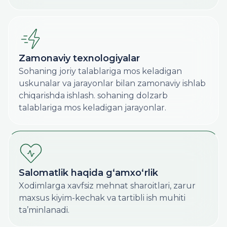
Zamonaviy texnologiyalar
Sohaning joriy talablariga mos keladigan
uskunalar va jarayonlar bilan zamonaviy ishlab
chiqarishda ishlash. sohaning dolzarb
talablariga mos keladigan jarayonlar.
Salomatlik haqida g‘amxo‘rlik
Xodimlarga xavfsiz mehnat sharoitlari, zarur
maxsus kiyim-kechak va tartibli ish muhiti
ta’minlanadi.