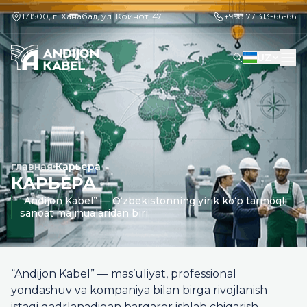
171500, г. Ханабад, ул. Коинот, 47
+998 77 313-66-66
UZ
главная
Карьера
КАРЬЕРА
“Andijon Kabel” — O‘zbekistonning yirik ko‘p tarmoqli
sanoat majmualaridan biri.
“Andijon Kabel” — mas’uliyat, professional
yondashuv va kompaniya bilan birga rivojlanish
istagi qadrlanadigan barqaror ishlab chiqarish