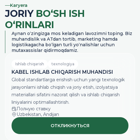
Karyera
JORIY
BO‘SH ISH
O‘RINLARI
Aynan o‘zingizga mos keladigan lavozimni toping. Biz
muhandislik va ATdan tortib, marketing hamda
logistikagacha bo‘lgan turli yo‘nalishlar uchun
mutaxassislar qidirmoqdamiz.
Ishlab chiqarish
texnologiya
KABEL ISHLAB CHIQARISH MUHANDISI
Global standartlarga erishish uchun yangi texnologik
jarayonlarni ishlab chiqish va joriy etish, izolyatsiya
materiallari sifatini nazorat qilish va ishlab chiqarish
liniyalarini optimallashtirish.
Полную ставку
Uzbekistan, Andijan
ОТКЛИКНУТЬСЯ