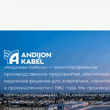
Qashqadaryo
+998 99 808-77-74
Qarshi shahri, Bog‘obod ko‘chas
«Андижан Кабель» — многопрофильное
производственное предприятие, обеспечив
надежные решения для энергетики, строите
и промышленности с 1982 года. Мы произво
кабельную продукцию, ЛКМ, смазочные мат
и мебельные системы по международным
стандартам качества.