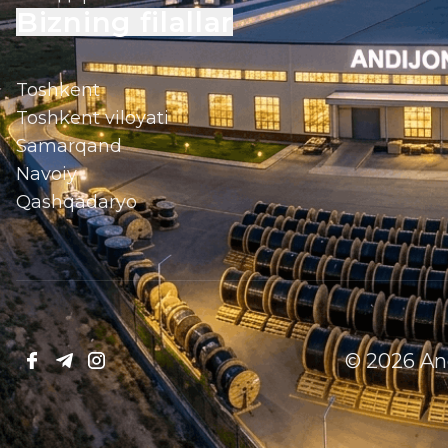
Bizning filallar
Toshkent
Toshkent viloyati
Samarqand
Navoiy
Qashqadaryo
© 2026 An