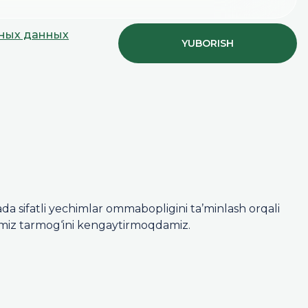
ьных данных
YUBORISH
da sifatli yechimlar ommabopligini ta’minlash orqali
miz tarmog‘ini kengaytirmoqdamiz.