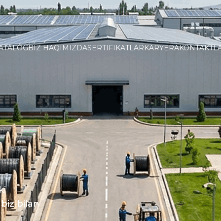
ATALOG
BIZ HAQIMIZDA
SERTIFIKATLAR
KARYERA
KONTAKTL
ki
biz bilan