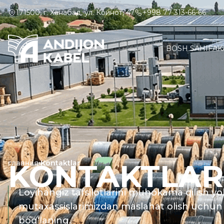
171500, г. Ханабад, ул. Коинот, 47
+998 77 313-66-66
BOSH SAHIFA
K
KONTAKTLAR
главная
Kontaktlar
Loyihangiz tafsilotlarini muhokama qilish yo
mutaxassislarimizdan maslahat olish uchun 
bog‘laning.