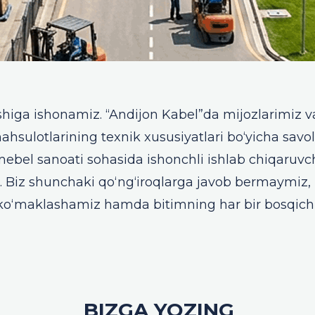
shiga ishonamiz. “Andijon Kabel”da mijozlarimiz
sulotlarining texnik xususiyatlari bo‘yicha savolla
bel sanoati sohasida ishonchli ishlab chiqaruvchi
r. Biz shunchaki qo‘ng‘iroqlarga javob bermaymiz
 ko‘maklashamiz hamda bitimning har bir bosqichi
BIZGA YOZING