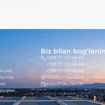
i, 1-uy
Biz bilan bog‘lani
+998 77 313-66-66
+998 77 313-66-66
ающее
+998 77 313-66-66
льства
171500, г. Ханабад, ул. Коин
дим
8:00–17:00, Пн-Сб
ериалы