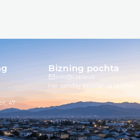
ng
Bizning pochta
info@cable.uz
Har qanday savollar va takliflar
от, 47