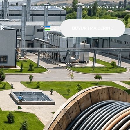
YANGILIKLAR
KONTAKTLAR
KARYERA
SAYT XARITASI
AR
UZ
BUYURTMA BERING