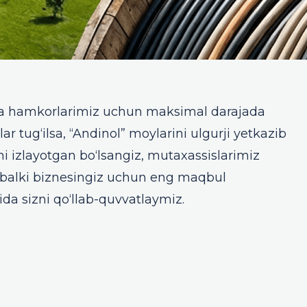
 va hamkorlarimiz uchun maksimal darajada
r tug‘ilsa, “Andinol” moylarini ulgurji yetkazib
 izlayotgan bo‘lsangiz, mutaxassislarimiz
, balki biznesingiz uchun eng maqbul
da sizni qo‘llab-quvvatlaymiz.