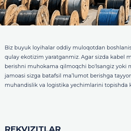
Biz buyuk loyihalar oddiy muloqotdan boshlani
qulay ekotizim yaratganmiz. Agar sizda kabel mah
berishni muhokama qilmoqchi bo‘lsangiz yoki me
jamoasi sizga batafsil ma’lumot berishga tayyo
muhandislik va logistika yechimlarini topishda
REKVIZITLAR