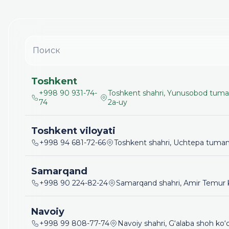
Toshkent
+998 90 931-74-
Toshkent shahri, Yunusobod tuman
74
2a-uy
Toshkent viloyati
+998 94 681-72-66
Toshkent shahri, Uchtepa tumani,
Samarqand
+998 90 224-82-24
Samarqand shahri, Amir Temur ko
Navoiy
+998 99 808-77-74
Navoiy shahri, G‘alaba shoh ko‘c