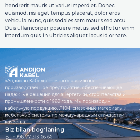
hendrerit mauris ut varius imperdiet. Donec
euismod, nisi eget tempus placerat, dolor eros
vehicula nunc, quis sodales sem mauris sed arcu.
Duis ullamcorper posuere metus, sed efficitur enim
interdum quis. In ultricies aliquet lacus id ornare.
«Андижан Кабель» — многопрофильное
производственное предприятие, обеспечивающее
надежные решения для энергетики, строительства и
промышленности с 1982 года. Мы производим
кабельную продукцию, ЛКМ, смазочные материалы и
мебельные системы по международным стандартам
качества.
Biz bilan bog‘laning
+998 77 313-66-66