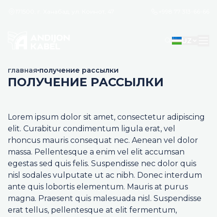
171500, г. Ханабад, ул. Коинот, 47
+998 77 313-66-66
UZ
главная
получение рассылки
ПОЛУЧЕНИЕ РАССЫЛКИ
Lorem ipsum dolor sit amet, consectetur adipiscing
elit. Curabitur condimentum ligula erat, vel
rhoncus mauris consequat nec. Aenean vel dolor
massa. Pellentesque a enim vel elit accumsan
egestas sed quis felis. Suspendisse nec dolor quis
nisl sodales vulputate ut ac nibh. Donec interdum
ante quis lobortis elementum. Mauris at purus
magna. Praesent quis malesuada nisl. Suspendisse
erat tellus, pellentesque at elit fermentum,