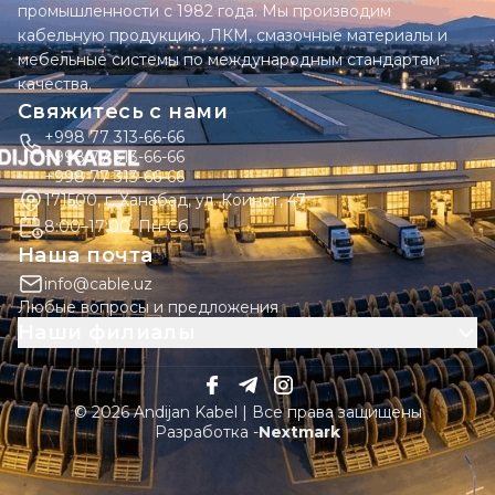
промышленности с 1982 года. Мы производим
кабельную продукцию, ЛКМ, смазочные материалы и
мебельные системы по международным стандартам
качества.
Свяжитесь с нами
+998 77 313-66-66
+998 77 313-66-66
+998 77 313-66-66
171500, г. Ханабад, ул. Коинот, 47
8:00–17:00, Пн-Сб
Наша почта
info@cable.uz
Любые вопросы и предложения
Наши филиалы
© 2026 Andijan Kabel | Все права защищены
Разработка -
Nextmark