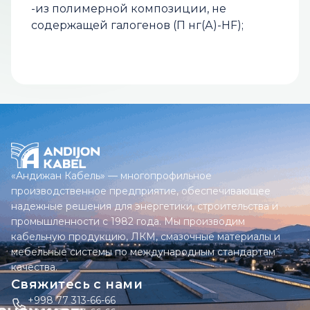
-из полимерной композиции, не
содержащей галогенов (П нг(А)-НF);
«Андижан Кабель» — многопрофильное
производственное предприятие, обеспечивающее
надежные решения для энергетики, строительства и
промышленности с 1982 года. Мы производим
кабельную продукцию, ЛКМ, смазочные материалы и
мебельные системы по международным стандартам
качества.
Свяжитесь с нами
+998 77 313-66-66