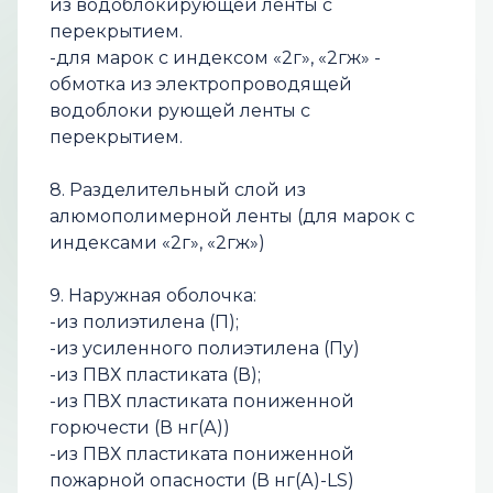
из водоблокирующей ленты с
перекрытием.
-для марок с индексом «2г», «2гж» -
обмотка из электропроводящей
водоблоки рующей ленты с
перекрытием.
8. Разделительный слой из
алюмополимерной ленты (для марок с
индексами «2г», «2гж»)
9. Наружная оболочка:
-из полиэтилена (П);
-из усиленного полиэтилена (Пу)
-из ПВХ пластиката (В);
-из ПВХ пластиката пониженной
горючести (В нг(А))
-из ПВХ пластиката пониженной
пожарной опасности (В нг(А)-LS)