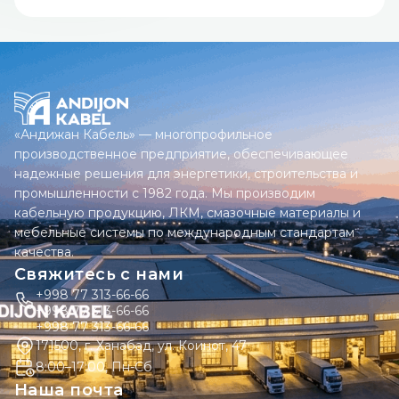
«Андижан Кабель» — многопрофильное
производственное предприятие, обеспечивающее
надежные решения для энергетики, строительства и
промышленности с 1982 года. Мы производим
кабельную продукцию, ЛКМ, смазочные материалы и
мебельные системы по международным стандартам
качества.
Свяжитесь с нами
+998 77 313-66-66
+998 77 313-66-66
+998 77 313-66-66
171500, г. Ханабад, ул. Коинот, 47
8:00–17:00, Пн-Сб
Наша почта