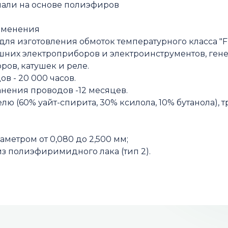
мали на основе полиэфиров
именения
ля изготовления обмоток температурного класса "
них электроприборов и электроинструментов, генер
ов, катушек и реле.
в - 20 000 часов.
нения проводов -12 месяцев.
елю (60% уайт-спирита, 30% ксилола, 10% бутанола),
метром от 0,080 до 2,500 мм;
з полиэфиримидного лака (тип 2).