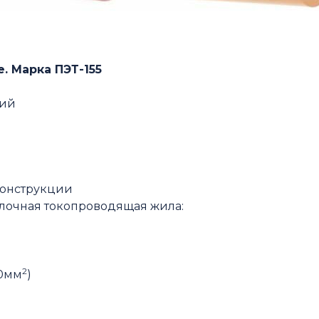
. Марка ПЭТ-155
кий
конструкции
олочная токопроводящая жила:
2
00мм
)