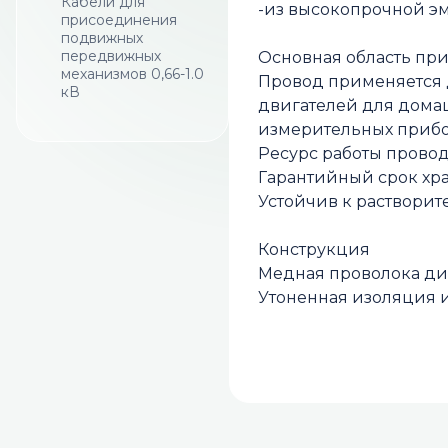
Кабели для
-из высокопрочной э
присоединения
подвижных
передвижных
Основная область пр
механизмов 0,66-1.0
Провод примeняeтcя д
кВ
двигателей для домаш
измерительных прибор
Ресурс работы проводо
Гарантийный срок хра
Устойчив к растворит
Конструкция
Медная проволока диа
Утоненная изоляция и