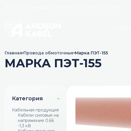
171500, г. Ханабад, ул. Коинот, 47
+998 77 313-66-66
ГЛАВН
Главная
Провода обмоточные
Марка ПЭТ-155
МАРКА ПЭТ-155
Категория
Кабельная продукция
Кабели силовые на
напряжение 0.66
-1;3 кВ