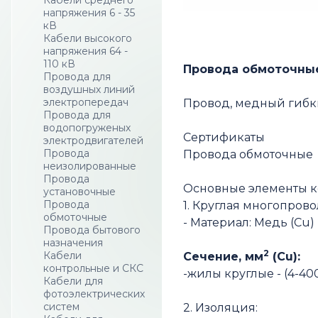
Кабели среднего
напряжения 6 - 35
кВ
Кабели высокого
напряжения 64 -
110 кВ
Провода обмоточные
Провода для
воздушных линий
электропередач
Провод, медный гиб
Провода для
водопогруженых
Сертификаты
электродвигателей
Провода
Провода обмоточные
неизолированные
Провода
Основные элементы 
установочные
Провода
1. Круглая многопров
обмоточные
- Материал: Медь (Cu)
Провода бытового
назначения
2
Кабели
Сечение, мм
(Cu):
контрольные и СКС
-жилы круглые - (4-4
Кабели для
фотоэлектрических
систем
2. Изоляция: