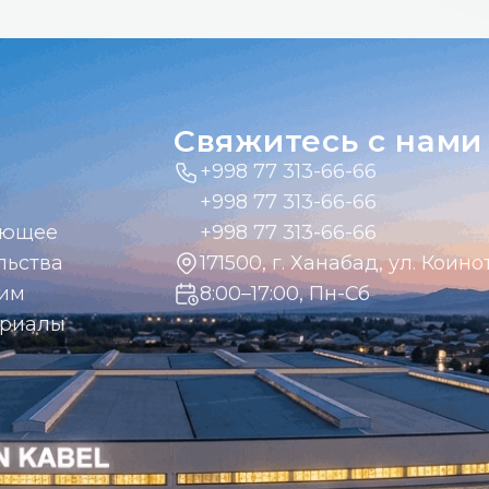
Свяжитесь с нами
+998 77 313-66-66
+998 77 313-66-66
ающее
+998 77 313-66-66
льства
171500, г. Ханабад, ул. Коинот
дим
8:00–17:00, Пн-Сб
ериалы