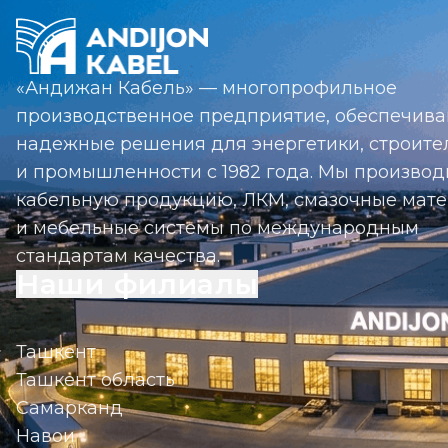
«Андижан Кабель» — многопрофильное
производственное предприятие, обеспечив
надежные решения для энергетики, строите
и промышленности с 1982 года. Мы произво
кабельную продукцию, ЛКМ, смазочные мат
и мебельные системы по международным
стандартам качества.
Наши филиалы
Ташкент
Ташкент область
Самарканд
Навои