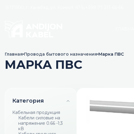
171500, г. Ханабад, ул. Коинот, 47
+998 77 313-66-66
ГЛАВН
Главная
Провода бытового назначения
Марка ПВС
МАРКА ПВС
Категория
Кабельная продукция
Кабели силовые на
напряжение 0.66 -1;3
кВ