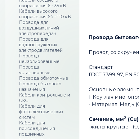
Кабели среднего
напряжения 6 - 35 кВ
Кабели высокого
напряжения 64 - 110 кВ
Провода для
воздушных линий
электропередач
Провода бытового
Провода для
водопогруженых
электродвигателей
Провод со скруче
Провода
неизолированные
Провода
Стандарт
установочные
ГОСТ 7399-97, EN 50
Провода обмоточные
Провода бытового
назначения
Основные элемент
Кабели контрольные и
1. Круглая многоп
СКС
- Материал: Медь (
Кабели для
фотоэлектрических
систем
2
Сечение, мм
(Cu)
Кабели для
-жилы круглые - (0
присоединения
подвижных