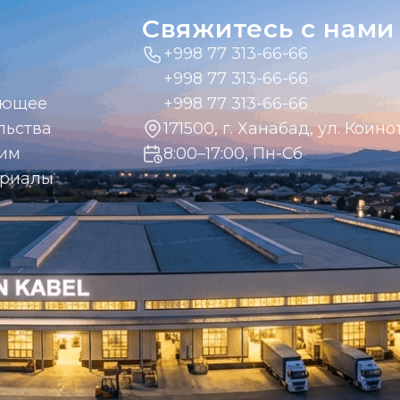
Свяжитесь с нами
+998 77 313-66-66
+998 77 313-66-66
ающее
+998 77 313-66-66
льства
171500, г. Ханабад, ул. Коинот
дим
8:00–17:00, Пн-Сб
ериалы