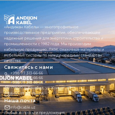
«Андижан Кабель» — многопрофильное
производственное предприятие, обеспечивающее
надежные решения для энергетики, строительства и
промышленности с 1982 года. Мы производим
кабельную продукцию, ЛКМ, смазочные материалы и
мебельные системы по международным стандартам
качества.
Свяжитесь с нами
+998 77 313-66-66
+998 77 313-66-66
+998 77 313-66-66
171500, г. Ханабад, ул. Коинот, 47
8:00–17:00, Пн-Сб
Наша почта
info@cable.uz
Любые вопросы и предложения