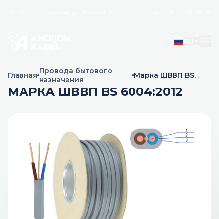
171500, г. Ханабад, ул. Коинот, 47
+998 77 313-66-66
RU
Провода бытового
Главная
Марка ШВВП BS
назначения
6004:2012
МАРКА ШВВП BS 6004:2012