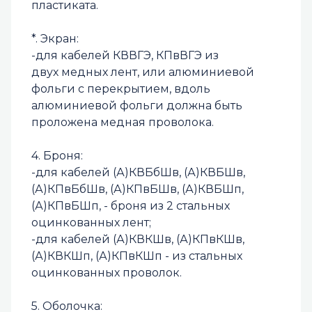
пластиката.
*. Экран:
-для кабелей КВВГЭ, КПвВГЭ из
двух медных лент, или алюминиевой
фольги с перекрытием, вдоль
алюминиевой фольги должна быть
проложена медная проволока.
4. Броня:
-для кабелей (А)КВБбШв, (А)КВБШв,
(А)КПвБбШв, (А)КПвБШв, (А)КВБШп,
(А)КПвБШп, - броня из 2 стальных
оцинкованных лент;
-для кабелей (А)КВКШв, (А)КПвКШв,
(А)КВКШп, (А)КПвКШп - из стальных
оцинкованных проволок.
5. Оболочка: