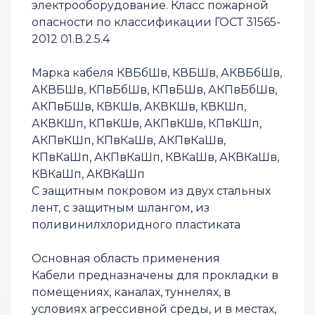
электрооборудование. Класс пожарной
опасности по классификации ГОСТ 31565-
2012 01.В.2.5.4
Марка кабеля КВБбШв, КВБШв, АКВБбШв,
АКВБШв, КПвБбШв, КПвБШв, АКПвБбШв,
АКПвБШв, КВКШв, АКВКШв, КВКШп,
АКВКШп, КПвКШв, АКПвКШв, КПвКШп,
АКПвКШп, КПвКаШв, АКПвКаШв,
КПвКаШп, АКПвКаШп, КВКаШв, АКВКаШв,
КВКаШп, АКВКаШп
С защитным покровом из двух стальных
лент, с защитным шлангом, из
поливинилхлоридного пластиката
Основная область применения
Кабели предназначены для прокладки в
помещениях, каналах, туннелях, в
условиях агрессивной среды, и в местах,