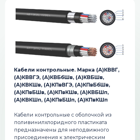
Кабели контрольные. Марка (А)КВВГ,
(А)КВВГЭ, (А)КВБбШв, (А)КВБШв,
(А)КВКШв, (А)КПвВГЭ, (А)КПвБбШв,
(А)КПвБШв, (А)КПвКШв, (А)КВБШп,
(А)КВКШп, (А)КПвБШп, (А)КПвКШп
Кабели контрольные с оболочкой из
поливинилхлоридного пластиката
предназначены для неподвижного
присоединения к электрическим