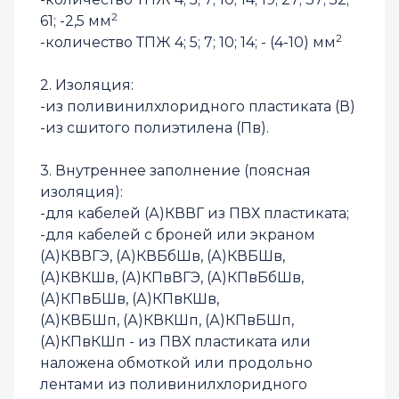
2
61; -2,5 мм
2
-количество ТПЖ 4; 5; 7; 10; 14; - (4-10) мм
2. Изоляция:
-из поливинилхлоридного пластиката (В)
-из сшитого полиэтилена (Пв).
3. Внутреннее заполнение (пoяcнaя
изоляция):
-для кабелей (А)КВВГ из ПВХ пластиката;
-для кабелей с броней или экраном
(А)КВВГЭ, (А)КВБбШв, (А)КВБШв,
(А)КВКШв, (А)КПвВГЭ, (А)КПвБбШв,
(А)КПвБШв, (А)КПвКШв,
(А)КВБШп, (А)КВКШп, (А)КПвБШп,
(А)КПвКШп - из ПВХ пластиката или
наложена обмоткой или продольно
лентами из поливинилхлоридного