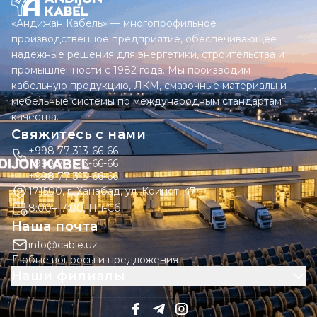
«Андижан Кабель» — многопрофильное
производственное предприятие, обеспечивающее
надежные решения для энергетики, строительства и
промышленности с 1982 года. Мы производим
кабельную продукцию, ЛКМ, смазочные материалы и
мебельные системы по международным стандартам
качества.
Свяжитесь с нами
+998 77 313-66-66
+998 77 313-66-66
+998 77 313-66-66
171500, г. Ханабад, ул. Коинот, 47
8:00–17:00, Пн-Сб
Наша почта
info@cable.uz
Любые вопросы и предложения
Наши филиалы