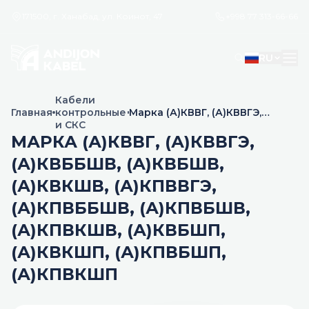
171500, г. Ханабад, ул. Коинот, 47
+998 77 313-66-66
RU
Кабели
Главная
контрольные
Марка (А)КВВГ, (А)КВВГЭ,
и СКС
(А)КВБбШв, (А)КВБШв,
(А)КВКШв, (А)КПвВГЭ,
МАРКА (А)КВВГ, (А)КВВГЭ,
(А)КПвБбШв, (А)КПвБШв,
(А)КВББШВ, (А)КВБШВ,
(А)КПвКШв, (А)КВБШп,
(А)КВКШп, (А)КПвБШп,
(А)КВКШВ, (А)КПВВГЭ,
(А)КПвКШп
(А)КПВББШВ, (А)КПВБШВ,
(А)КПВКШВ, (А)КВБШП,
(А)КВКШП, (А)КПВБШП,
(А)КПВКШП