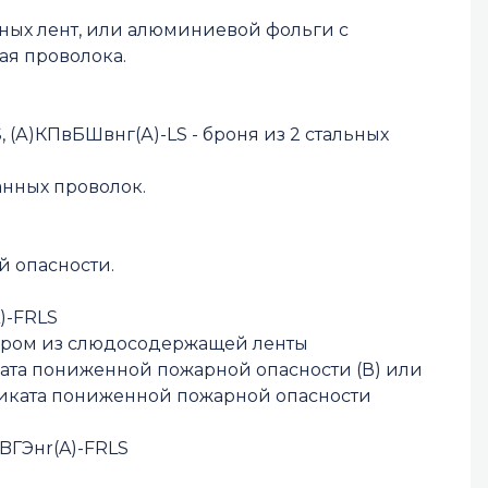
едных лент, или алюминиевой фольги с
я проволока.
 (А)КПвБШвнг(А)-LS - броня из 2 стальных
анных проволок.
 опасности.
A)-FRLS
ером из слюдосодержащей ленты
ата пониженной пожарной опасности (В) или
тиката пониженной пожарной опасности
BBГЭнr(A)-FRLS