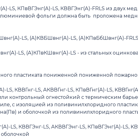
(А)-LS, КПвВГЭнг(А)-LS, КВВГЭнг(А)-FRLS из двух м
алюминиевой фольги должна быть проложена медна
внг(А)-LS, (А)КВБШвнг(А)-LS, (А)КПвБбШвнг(А)-FRLS,
внг(А)-LS, (А)КПвКШвнг(А)-LS - из стальных оцинков
ного пластиката пониженной пониженной пожарной
)-LS, КВВГнг-LS, АКВВГнг-LS, КПвВГнг(А)-LS, KBBГнr(
или контрольный огнестойкий с термическим барь
иле, с изоляцией из поливинилхлоридного пластик
ена(Пв) и оболочкой из поливинилхлоридного плас
А)-LS, КВВГЭнг-LS, АКВВГЭнг-LS, КПвВГЭнг(А)-LS, K
 оболочкой