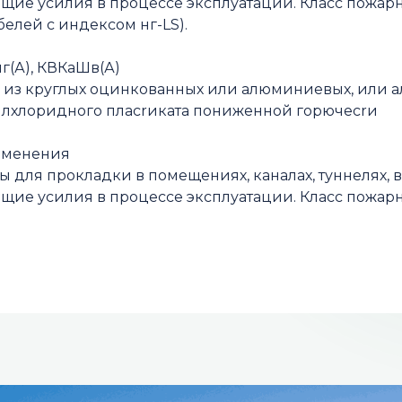
ие усилия в процессе эксплуатации. Класс пожарн
кабелей с индексом нг-LS).
г(А), КВКаШв(А)
 из круглых оцинкованных или алюминиевых, или а
лхлоридного пласrиката пониженной горючесrи
именения
 для прокладки в помещениях, каналах, туннелях, в 
ие усилия в процессе эксплуатации. Класс пожарн