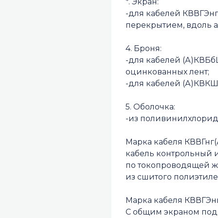
*. Экран:
-для кабелей КВВГЭнг
перекрытием, вдоль 
4. Броня:
-для кабелей (А)КВБбШ
оцинкованных лент;
-для кабелей (А)КВКШ
5. Оболочка:
-из поливинилхлорид
Марка кабеля КВВГнг(А
кабель контрольный 
по токопроводящей ж
из сшитого полиэтил
Марка кабеля КВВГЭнг(
С общим экраном под