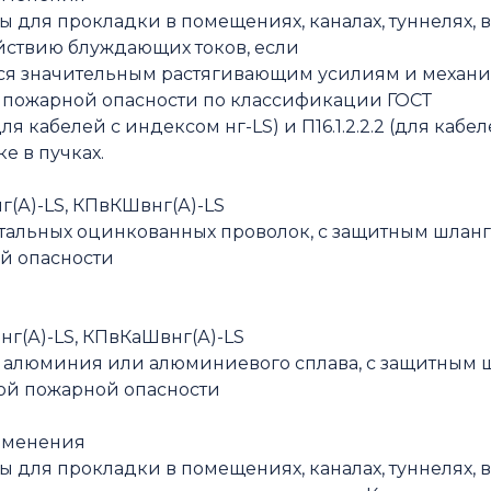
 для прокладки в помещениях, каналах, туннелях, в
ствию блуждающих токов, если
тся значительным растягивающим усилиям и механ
и пожарной опасности по классификации ГОСТ
 (для кабелей с индексом нг-LS) и П16.1.2.2.2 (для к
е в пучках.
(А)-LS, КПвКШвнг(А)-LS
стальных оцинкованных проволок, с защитным шлан
й опасности
г(А)-LS, КПвКаШвнг(А)-LS
к алюминия или алюминиевого сплава, с защитным
ой пожарной опасности
именения
 для прокладки в помещениях, каналах, туннелях, в 