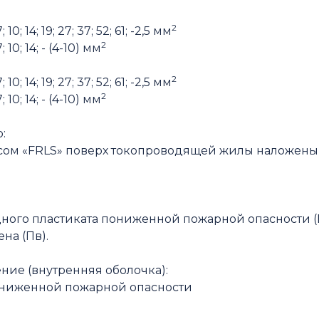
2
0; 14; 19; 27; 37; 52; 61; -2,5 мм
2
10; 14; - (4-10) мм
2
0; 14; 19; 27; 37; 52; 61; -2,5 мм
2
10; 14; - (4-10) мм
:
ксом «FRLS» поверх токопроводящей жилы наложен
ного пластиката пониженной пожарной опасности (В
на (Пв).
ение (внутренняя оболочка):
пониженной пожарной опасности