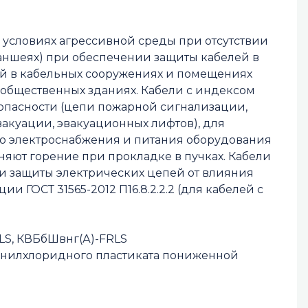
в условиях агрессивной среды при отсутствии
раншеях) при обеспечении защиты кабелей в
ий в кабельных сооружениях и помещениях
и общественных зданиях. Кабели с индексом
опасности (цепи пожарной сигнализации,
акуации, эвакуационных лифтов), для
о электроснабжения и питания оборудования
яют горение при прокладке в пучках. Кабели
и защиты электрических цепей от влияния
 ГОСТ 31565-2012 П16.8.2.2.2 (для кабелей с
LS, КВБбШвнг(А)-FRLS
винилхлоридного пластиката пониженной