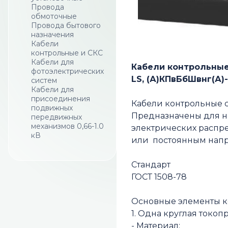
Провода
обмоточные
Провода бытового
назначения
Кабели
контрольные и СКС
Кабели для
Кабели контрольные.
фотоэлектрических
LS, (А)КПвБбШвнг(А)-
систем
Кабели для
присоединения
Кабели контрольные 
подвижных
Предназначены для н
передвижных
механизмов 0,66-1.0
электрических распре
кВ
или постоянным напр
Стандарт
ГОСТ 1508-78
Основные элементы 
1. Одна круглая токо
- Материал: