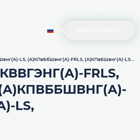
НОВОСТИ
КОНТАКТЫ
КАРЬЕРА
КАРТА САЙТА
RU
ЗАКАЗАТЬ СЕЙЧАС
Швнг(А)-LS, (А)КПвБбШвнг(А)-FRLS, (А)КПвБШвнг(А)-LS,
 КВВГЭНГ(А)-FRLS,
 (А)КПВББШВНГ(А)-
)-LS,