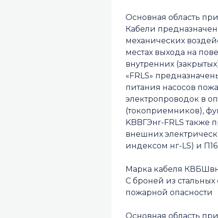
Основная область пр
Кабели предназначены
механических воздейс
местах выхода на пов
внутренних (закрытых
«FRLS» предназначен
питания насосов пожа
электропроводок в о
(токоприемников), фу
KBBГЭнr-FRLS также 
внешних электрических
индексом нг-LS) и П16.
Марка кабеля КВБШвнг
С броней из стальны
пожарной опасности
Основная область пр