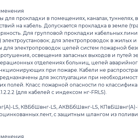
именения
 для прокладки в помещениях, каналах, туннелях, 
твий на кабель. Допускается прокладка в земле (т
ерхность. Для групповой прокладки кабельных лин
) электроустановок; для электропроводок в жилых 
ы для электропроводок цепей систем пожарной без
ротушения, освещения запасных выходов и путей эв
перационных отделениях больниц, цепей аварийног
нкционирующих при пожаре. Кабели не распростран
предназначены для эксплуатации при необходимост
 полей. Класс пожарной опасности по классификации
1.2.2.2 (для кабелей с индексом нг-FRLS).
(А)-LS, КВБбШвнг-LS, АКВБбШвнг-LS, КПвБШвнг(А)-
х оцинкованных лент, с защитным шлангом из поли
именения