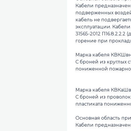
Кабели предназначены
подверженных воздей
кабель не подвергае
эксплуатации. Кабел
31565-2012 П16.8.2.2.2
горение при прокладк
Марка кабеля КВКШвнг
С броней из круглых 
пониженной пожарно
Марка кабеля КВКаШвн
С броней из проволо
пластиката пониженн
Основная область пр
Кабели предназначены