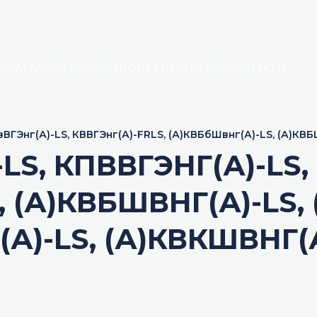
АЯ
КАТАЛОГ
О НАС
СЕРТИФИКАТЫ
КАРЬЕРА
КОНТАКТЫ
ВГЭнг(А)-LS, КВВГЭнг(А)-FRLS, (А)КВБбШвнг(А)-LS, (А)КВБ
вКШвнг(А)-LS
S, КПВВГЭНГ(А)-LS,
, (А)КВБШВНГ(А)-LS,
А)-LS, (А)КВКШВНГ(А