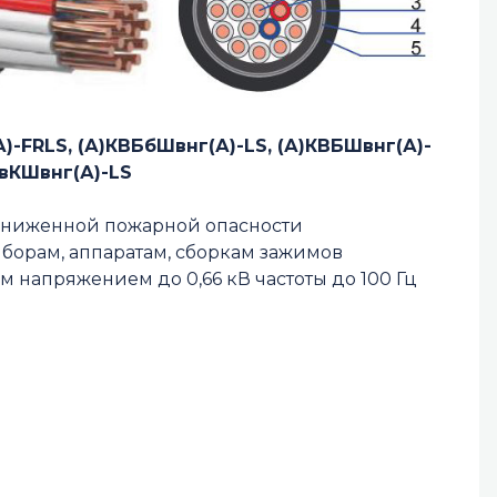
)-FRLS, (А)КВБбШвнг(А)-LS, (А)КВБШвнг(А)-
ПвКШвнг(А)-LS
пониженной пожарной опасности
орам, аппаратам, сборкам зажимов
напряжением до 0,66 кВ частоты до 100 Гц