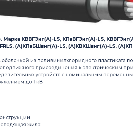
 Марка КВВГЭнг(А)-LS, КПвВГЭнг(А)-LS, КВВГЭнг(А
FRLS, (А)КПвБШвнг(А)-LS, (А)КВКШвнг(А)-LS, (А)К
с оболочкой из поливинилхлоридного пластиката 
еподвижного присоединения к электрическим приб
делительных устройств с номинальным переменным 
яжением до 1 кВ
конструкции
проводящая жила: