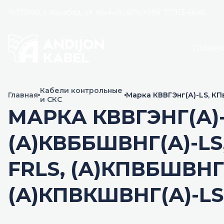
171500, г. Ханабад, ул. Коинот, 47
+998 77 313-66-66
ГЛАВН
Кабели контрольные
Главная
Марка КВВГЭнг(А)-LS, КПв
и СКС
(А)КВКШвнг(А)-LS, (А)КП
МАРКА КВВГЭНГ(А)-L
(А)КВББШВНГ(А)-LS
FRLS, (А)КПВБШВНГ(
(А)КПВКШВНГ(А)-LS