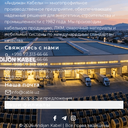
«Андижан Кабель» — многопрофильное
производственное предприятие, обеспечивающее
надежные решения для энергетики, строительства и
промышленности с 1982 года. Мы производим
кабельную продукцию, ЛКМ, смазочные материалы и
мебельные системы по международным стандартам
качества.
Свяжитесь с нами
+998 77 313-66-66
+998 77 313-66-66
+998 77 313-66-66
171500, г. Ханабад, ул. Коинот, 47
8:00–17:00, Пн-Сб
Наша почта
info@cable.uz
Любые вопросы и предложения
Наши филиалы
© 2026 Andijan Kabel | Все права защищены