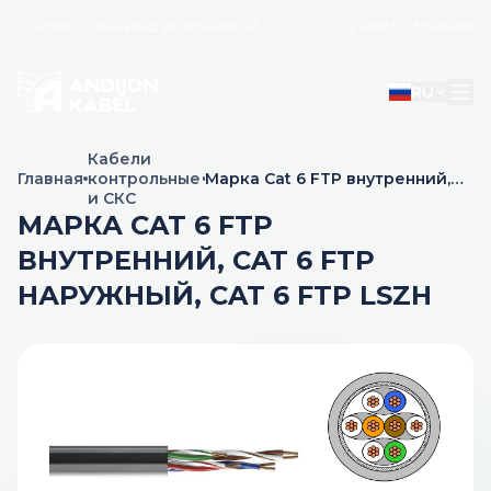
171500, г. Ханабад, ул. Коинот, 47
+998 77 313-66-66
RU
Кабели
Главная
контрольные
Марка Cat 6 FTP внутренний,
и СКС
Cat 6 FTP наружный, Cat 6 FTP
LSZH
МАРКА CAT 6 FTP
ВНУТРЕННИЙ, CAT 6 FTP
НАРУЖНЫЙ, CAT 6 FTP LSZH