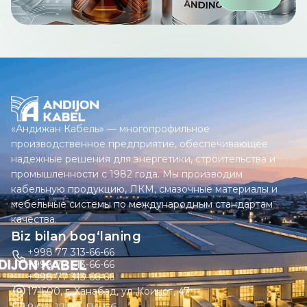
«Андижан Кабель» — многопрофильное
производственное предприятие, обеспечивающее
надежные решения для энергетики, строительства и
промышленности с 1982 года. Мы производим
кабельную продукцию, ЛКМ, смазочные материалы и
мебельные системы по международным стандартам
качества.
Biz bilan bog‘laning
+998 77 313-66-66
+998 77 313-66-66
+998 77 313-66-66
171500, г. Ханабад, ул. Коинот, 47