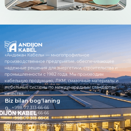
«Андижан Кабель» — многопрофильное
производственное предприятие, обеспечивающее
надежные решения для энергетики, строительства и
промышленности с 1982 года. Мы производим
кабельную продукцию, ЛКМ, смазочные материалы и
мебельные системы по международным стандартам
качества.
Biz bilan bog‘laning
+998 77 313-66-66
+998 77 313-66-66
+998 77 313-66-66
171500, г. Ханабад, ул. Коинот, 47