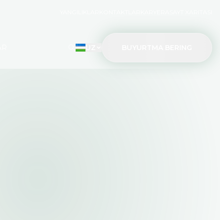
YANGILIKLAR
KONTAKTLAR
KARYERA
SAYT XARITASI
AR
UZ
BUYURTMA BERING