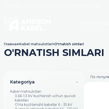
171500, г. Ханабад, ул. Коинот, 47
+998 77 313-66-66
BOSH SAHIFA
K
Главная
Kabel mahsulotlari
O'rnatish simlari
O'RNATISH SIMLARI
По попул
Kategoriya
Kabel mahsulotlari
0,66-1;3 kV kuchlanish uchun quvvat
kabellari
O'rta kuchlanishli kabellar 6 - 35 kV