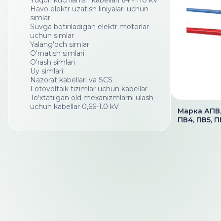
Yuqori kuchlanish kabellari 64 - 110 kV
Havo elektr uzatish liniyalari uchun
simlar
Suvga botiriladigan elektr motorlar
uchun simlar
Yalang'och simlar
O'rnatish simlari
O'rash simlari
Uy simlari
Nazorat kabellari va SCS
Fotovoltaik tizimlar uchun kabellar
To'xtatilgan old mexanizmlarni ulash
uchun kabellar 0,66-1.0 kV
Марка АПВ, 
ПВ4, ПВ5, 