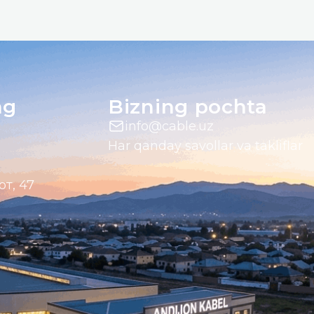
ng
Bizning pochta
info@cable.uz
Har qanday savollar va takliflar
от, 47