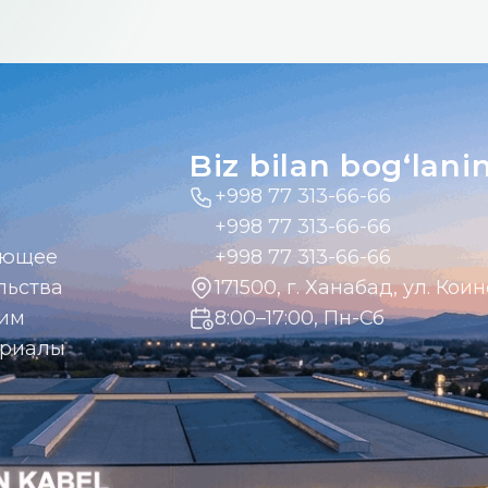
Biz bilan bog‘lani
+998 77 313-66-66
+998 77 313-66-66
ающее
+998 77 313-66-66
льства
171500, г. Ханабад, ул. Коин
дим
8:00–17:00, Пн-Сб
ериалы