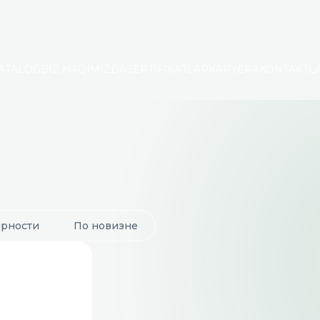
ATALOG
BIZ HAQIMIZDA
SERTIFIKATLAR
KARYERA
KONTAKTL
ярности
По новизне