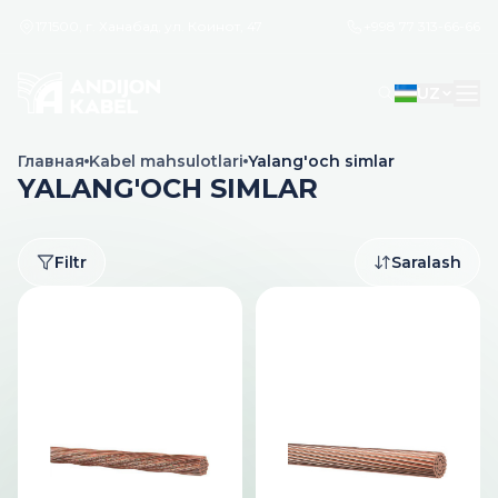
171500, г. Ханабад, ул. Коинот, 47
+998 77 313-66-66
UZ
Главная
Kabel mahsulotlari
Yalang'och simlar
YALANG'OCH SIMLAR
Filtr
Saralash