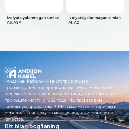
Izolyatsiyalanmagan simlar:
Izolyatsiyalanmagan simlar:
AS, ASP
A1, A2
«Андижан Кабель» — многопрофильное
производственное предприятие, обеспечивающее
надежные решения для энергетики, строительства и
промышленности с 1982 года. Мы производим
кабельную продукцию, ЛКМ, смазочные материалы и
мебельные системы по международным стандартам
качества.
Biz bilan bog‘laning