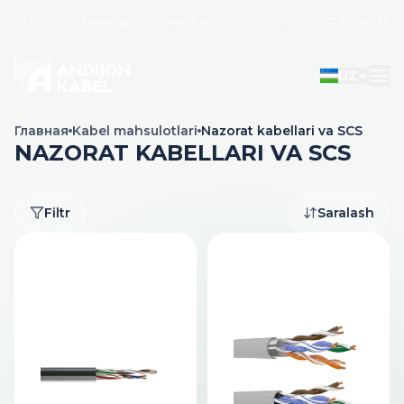
171500, г. Ханабад, ул. Коинот, 47
+998 77 313-66-66
UZ
Главная
Kabel mahsulotlari
Nazorat kabellari va SCS
NAZORAT KABELLARI VA SCS
Filtr
Saralash