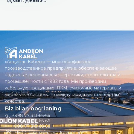
(А)КВВГ, (А)КВВГЭ,
(А)КВБбШв, (А)КВБШв,
(А)КВКШв, (А)КПвВГЭ,
(А)КПвБбШв, (А)КПвБШв,
(А)КПвКШв, (А)КВБШп,
(А)КВКШп, (А)КПвБШп,
(А)КПвКШп
«Андижан Кабель» — многопрофильное
производственное предприятие, обеспечивающее
надежные решения для энергетики, строительства и
промышленности с 1982 года. Мы производим
кабельную продукцию, ЛКМ, смазочные материалы и
мебельные системы по международным стандартам
качества.
Biz bilan bog‘laning
+998 77 313-66-66
+998 77 313-66-66
+998 77 313-66-66
171500, г. Ханабад, ул. Коинот, 47