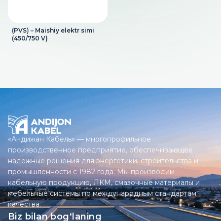
(PVS) – Maishiy elektr simi
(450/750 V)
«Андижан Кабель» — многопрофильное
производственное предприятие, обеспечивающее
надежные решения для энергетики, строительства и
промышленности с 1982 года. Мы производим
кабельную продукцию, ЛКМ, смазочные материалы и
мебельные системы по международным стандартам
качества.
Biz bilan bog‘laning