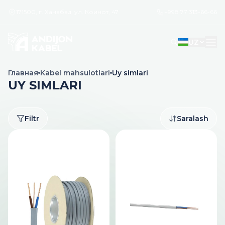
171500, г. Ханабад, ул. Коинот, 47
+998 77 313-66-66
UZ
Главная
Kabel mahsulotlari
Uy simlari
UY SIMLARI
Filtr
Saralash