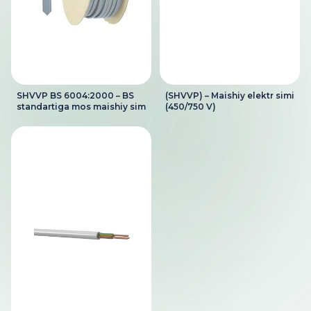
SHVVP BS 6004:2000 – BS
(SHVVP) – Maishiy elektr simi
standartiga mos maishiy sim
(450/750 V)