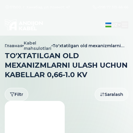
171500, г. Ханабад, ул. Коинот, 47
+998 77 313-66-66
UZ
Kabel
Главная
To'xtatilgan old mexanizmlarni
mahsulotlari
ulash uchun kabellar 0,66-1.0 kV
TO'XTATILGAN OLD
MEXANIZMLARNI ULASH UCHUN
KABELLAR 0,66-1.0 KV
Filtr
Saralash