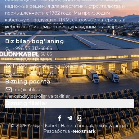
надежные решения для энергетики, строительства и
промышленности с 1982 года. Мы производим
кабельную продукцию, ЛКМ, смазочные материалы и
мебельные системы по международным стандартам
качества.
Biz bilan bog‘laning
+998 77 313-66-66
+998 77 313-66-66
+998 77 313-66-66
171500, г. Ханабад, ул. Коинот, 47
8:00–17:00, Пн-Сб
Bizning pochta
info@cable.uz
Har qanday savollar va takliflar
Bizning filallar
© 2026 Andijan Kabel | Barcha huquqlar himoyalangan
Разработка -
Nextmark